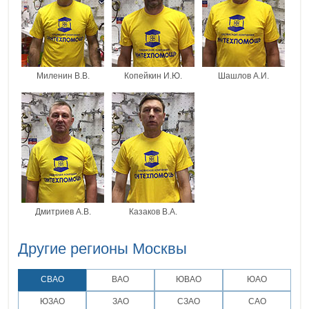
Миленин В.В.
Копейкин И.Ю.
Шашлов А.И.
Дмитриев А.В.
Казаков В.А.
Другие регионы Москвы
СВАО
ВАО
ЮВАО
ЮАО
ЮЗАО
ЗАО
СЗАО
САО