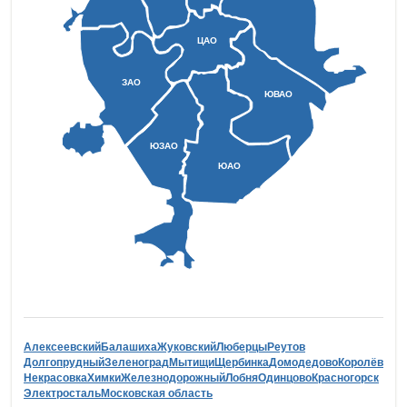
ЦАО
ЗАО
ЮВАО
ЮЗАО
ЮАО
Алексеевский
Балашиха
Жуковский
Люберцы
Реутов
Долгопрудный
Зеленоград
Мытищи
Щербинка
Домодедово
Королёв
Некрасовка
Химки
Железнодорожный
Лобня
Одинцово
Красногорск
Электросталь
Московская область