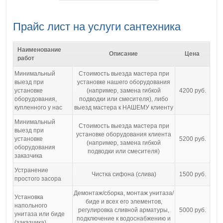
Прайс лист на услуги сантехника
Наименование
Описание
Цена
работ
Минимальный
Стоимость выезда мастера при
выезд при
установке нашего оборудования
установке
(например, замена гибкой
4200 руб.
оборудования,
подводки или смесителя), либо
купленного у нас
выезд мастера к НАШЕМУ клиенту
Минимальный
Стоимость выезда мастера при
выезд при
установке оборудования клиента
установке
5200 руб.
(например, замена гибкой
оборудования
подводки или смесителя)
заказчика
Устранение
Чистка сифона (слива)
1500 руб.
простого засора
Демонтаж/сборка, монтаж унитаза/
Установка
биде и всех его элементов,
напольного
регулировка сливной арматуры,
5000 руб.
унитаза или биде
подключение к водоснабжению и
(заказчика)