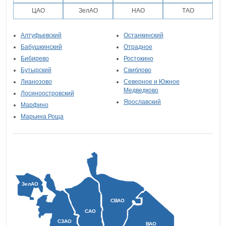
ЦАО
ЗелАО
НАО
ТАО
Алтуфьевский
Останкинский
Бабушкинский
Отрадное
Бибирево
Ростокино
Бутырский
Свиблово
Лианозово
Северное и Южное
Медведково
Лосиноостровский
Ярославский
Марфино
Марьина Роща
ЗелАО
СВАО
САО
СЗАО
ВАО